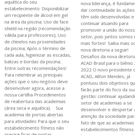
aquática do seu
nova liderança, é fundame
estabelecimento: Disponibilizar
dar continuidade às açõe
um recipiente de álcool em gel
têm sido desenvolvidas e
na área da piscina; Uso de face
continuar atuando para
shield na região (recomendação
promover a união do nos
válida para professores); Uso
setor, pois juntos somos
de chinelos nas proximidades
mais fortes! Saiba mais s
da piscina; Após o término de
nova diretoria a seguir!
cada aula, higienizar as escadas,
Desafios da nova diretori
balizas e bordas da piscina;
ACAD Brasil para o biênio
Entre outras recomendações!
2022 O novo presidente 
Para relembrar as principais
ACAD, Ailton Mendes, já
ações que o seu negócio deve
pontuou dois objetivos q
desenvolver agora, acesse a
farão parte do foco da su
nossa cartilha Procedimentos
gestão: continuar ajudand
de reabertura das academias
setor de academias a se
(área seca e aquática). Sua
desenvolver e despertar 
academia de portas abertas
atenção da sociedade par
para atividades Para que o seu
fato de que as academias
estabelecimento fitness não
estabelecimentos fitness
precise ficar de portas