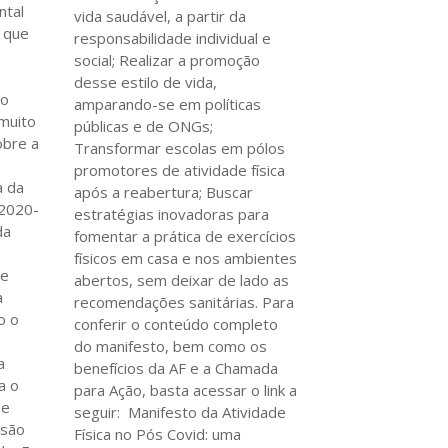
ntal
vida saudável, a partir da
s que
responsabilidade individual e
social; Realizar a promoção
desse estilo de vida,
so
amparando-se em políticas
 muito
públicas e de ONGs;
obre a
Transformar escolas em pólos
promotores de atividade física
a da
após a reabertura; Buscar
 2020-
estratégias inovadoras para
da
fomentar a prática de exercícios
físicos em casa e nos ambientes
ue
abertos, sem deixar de lado as
a
recomendações sanitárias. Para
o o
conferir o conteúdo completo
do manifesto, bem como os
a
benefícios da AF e a Chamada
a o
para Ação, basta acessar o link a
 e
seguir: Manifesto da Atividade
 são
Física no Pós Covid: uma