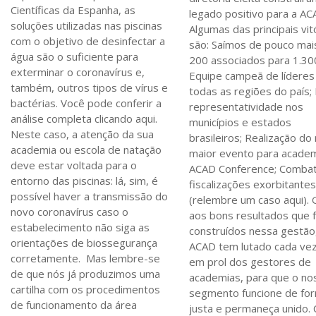
Científicas da Espanha, as
legado positivo para a AC
soluções utilizadas nas piscinas
Algumas das principais vit
com o objetivo de desinfectar a
são: Saímos de pouco mai
água são o suficiente para
200 associados para 1.30
exterminar o coronavírus e,
Equipe campeã de lídere
também, outros tipos de vírus e
todas as regiões do país;
bactérias. Você pode conferir a
representatividade nos
análise completa clicando aqui.
municípios e estados
Neste caso, a atenção da sua
brasileiros; Realização do
academia ou escola de natação
maior evento para academ
deve estar voltada para o
ACAD Conference; Comba
entorno das piscinas: lá, sim, é
fiscalizações exorbitante
possível haver a transmissão do
(relembre um caso aqui). 
novo coronavírus caso o
aos bons resultados que 
estabelecimento não siga as
construídos nessa gestão
orientações de biossegurança
ACAD tem lutado cada ve
corretamente. Mas lembre-se
em prol dos gestores de
de que nós já produzimos uma
academias, para que o no
cartilha com os procedimentos
segmento funcione de fo
de funcionamento da área
justa e permaneça unido.