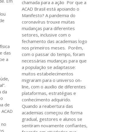
de. Em
chamada para a ação Por que a
ACAD Brasil está apoiando o
lou
Manifesto? A pandemia do
 de
coronavírus trouxe muitas
mudanças para diferentes
setores, inclusive com o
fechamento das academias logo
ísica
nos primeiros meses. Porém,
de das
com o passar do tempo, foram
be a
necessárias mudanças para que
a população se adaptasse:
muitos estabelecimentos
aúde,
migraram para o universo on-
l”.
line, com o auxílio de diferentes
a da
plataformas, estratégias e
 o
conhecimento adquirido.
ma de
Quando a reabertura das
da ACAD
academias começou de forma
gradual, gestores e alunos se
 no
sentiram novamente confiantes,
ios