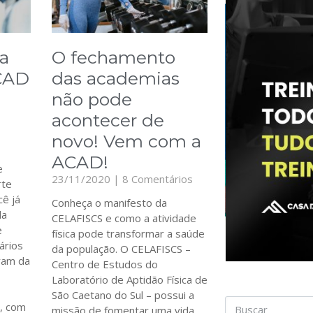
a
O fechamento
ACAD
das academias
não pode
acontecer de
novo! Vem com a
ACAD!
e
23/11/2020
8 Comentários
rte
ê já
Conheça o manifesto da
da
CELAFISCS e como a atividade
e
física pode transformar a saúde
ários
da população. O CELAFISCS –
aram da
Centro de Estudos do
Laboratório de Aptidão Física de
São Caetano do Sul – possui a
a, com
missão de fomentar uma vida