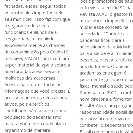
locais promotores de saú
fechadas, é ideal seguir todos
entrevista à edição 91 da
os protocolos impostos pelo
Revista ACAD, o gestor fa
seu município. Isso faz com que
mais sobre a importância
a segurança dos seus
mudar esse conceito na
funcionários e alunos seja
sociedade: “Durante a
resguardada, diminuindo
pandemia ficou clara a
exponencialmente as chances
necessidade da atividade f
de contaminação pelo Covid-19.
para a saúde e a imunida
Inclusive, a ACAD conta com um
pessoas, e essa tarefa ca
super material de apoio sobre a
nós do fitness. O que as
abertura das áreas secas e
academias entregam é
molhadas das academias.
justamente geração de s
Acesse para obter todas as
física, mental e saúde socia
informações que você precisa! É
Por isso, em 2021, a met
preciso manter os seus alunos
nova diretoria é fomentar
ativos, pois exercícios
Brasil + Ativo, um progra
contribuem não só para tirar a
responsabilidade social 
população do sedentarismo,
que possui o objetivo de
mas também para estimular o
combater o sedentarismo
organismo de maneira
Brasil com o apoio de vár