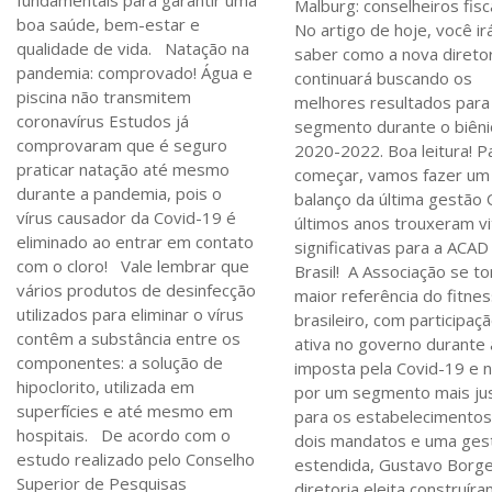
fundamentais para garantir uma
Malburg: conselheiros fisc
boa saúde, bem-estar e
No artigo de hoje, você ir
qualidade de vida. Natação na
saber como a nova diretor
pandemia: comprovado! Água e
continuará buscando os
piscina não transmitem
melhores resultados para
coronavírus Estudos já
segmento durante o biêni
comprovaram que é seguro
2020-2022. Boa leitura! P
praticar natação até mesmo
começar, vamos fazer um
durante a pandemia, pois o
balanço da última gestão
vírus causador da Covid-19 é
últimos anos trouxeram vi
eliminado ao entrar em contato
significativas para a ACAD
com o cloro! Vale lembrar que
Brasil! A Associação se to
vários produtos de desinfecção
maior referência do fitne
utilizados para eliminar o vírus
brasileiro, com participaç
contêm a substância entre os
ativa no governo durante 
componentes: a solução de
imposta pela Covid-19 e n
hipoclorito, utilizada em
por um segmento mais ju
superfícies e até mesmo em
para os estabelecimento
hospitais. De acordo com o
dois mandatos e uma ges
estudo realizado pelo Conselho
estendida, Gustavo Borge
Superior de Pesquisas
diretoria eleita construír