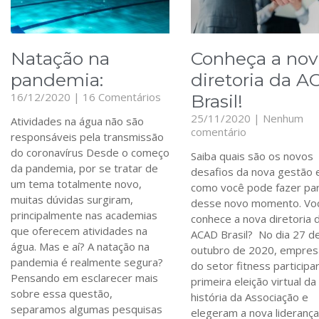
Natação na
Conheça a nov
pandemia:
diretoria da 
16/12/2020
16 Comentários
Brasil!
25/11/2020
Nenhum
Atividades na água não são
comentário
responsáveis pela transmissão
do coronavírus Desde o começo
Saiba quais são os novos
da pandemia, por se tratar de
desafios da nova gestão 
um tema totalmente novo,
como você pode fazer pa
muitas dúvidas surgiram,
desse novo momento. Voc
principalmente nas academias
conhece a nova diretoria 
que oferecem atividades na
ACAD Brasil? No dia 27 d
água. Mas e aí? A natação na
outubro de 2020, empres
pandemia é realmente segura?
do setor fitness particip
Pensando em esclarecer mais
primeira eleição virtual da
sobre essa questão,
história da Associação e
separamos algumas pesquisas
elegeram a nova lideranç