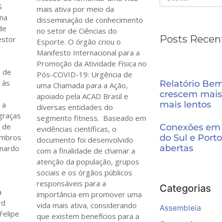
S
mais ativa por meio da
 na
disseminação de conhecimento
de
no setor de Ciências do
Posts Recen
estor
Esporte. O órgão criou o
Manifesto Internacional para a
Promoção da Atividade Física no
m de
Pós-COVID-19: Urgência de
 às
Relatório Be
uma Chamada para a Ação,
crescem mais
apoiado pela ACAD Brasil e
mais lentos
 a
diversas entidades do
 graças
segmento fitness. Baseado em
m de
Conexões em 
evidências científicas, o
do Sul e Porto
embros
documento foi desenvolvido
abertas
onardo
com a finalidade de chamar a
atenção da população, grupos
sociais e os órgãos públicos
,
responsáveis para a
Categorias
a
importância em promover uma
rd
vida mais ativa, considerando
Assembleia
Felipe
que existem benefícios para a