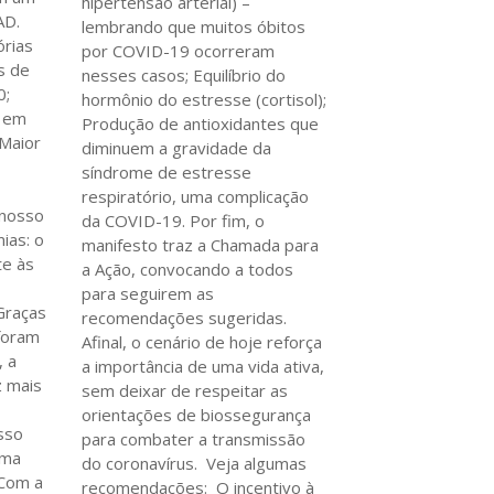
hipertensão arterial) –
AD.
lembrando que muitos óbitos
órias
por COVID-19 ocorreram
s de
nesses casos; Equilíbrio do
0;
hormônio do estresse (cortisol);
s em
Produção de antioxidantes que
 Maior
diminuem a gravidade da
síndrome de estresse
respiratório, uma complicação
 nosso
da COVID-19. Por fim, o
ias: o
manifesto traz a Chamada para
te às
a Ação, convocando a todos
s
para seguirem as
Graças
recomendações sugeridas.
foram
Afinal, o cenário de hoje reforça
, a
a importância de uma vida ativa,
z mais
sem deixar de respeitar as
orientações de biossegurança
sso
para combater a transmissão
rma
do coronavírus. Veja algumas
 Com a
recomendações: O incentivo à