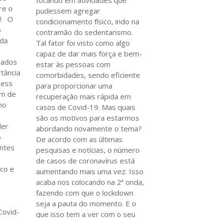
focando em atividades que
re o
pudessem agregar
ui! O
condicionamento físico, indo na
o
contramão do sedentarismo.
nda
Tal fator foi visto como algo
capaz de dar mais força e bem-
dados
estar às pessoas com
tância
comorbidades, sendo eficiente
ness
para proporcionar uma
ém de
recuperação mais rápida em
mo
casos de Covid-19. Mas quais
são os motivos para estarmos
ler
abordando novamente o tema?
o
De acordo com as últimas
intes
pesquisas e notícias, o número
de casos de coronavírus está
sco e
aumentando mais uma vez. Isso
acaba nos colocando na 2ª onda,
fazendo com que o lockdown
seja a pauta do momento. E o
Covid-
que isso tem a ver com o seu