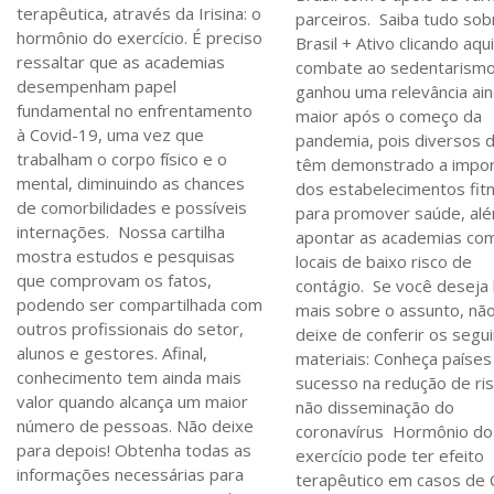
terapêutica, através da Irisina: o
parceiros. Saiba tudo sob
hormônio do exercício. É preciso
Brasil + Ativo clicando aq
ressaltar que as academias
combate ao sedentarism
desempenham papel
ganhou uma relevância ai
fundamental no enfrentamento
maior após o começo da
à Covid-19, uma vez que
pandemia, pois diversos 
trabalham o corpo físico e o
têm demonstrado a impor
mental, diminuindo as chances
dos estabelecimentos fit
de comorbilidades e possíveis
para promover saúde, al
internações. Nossa cartilha
apontar as academias co
mostra estudos e pesquisas
locais de baixo risco de
que comprovam os fatos,
contágio. Se você deseja 
podendo ser compartilhada com
mais sobre o assunto, nã
outros profissionais do setor,
deixe de conferir os segu
alunos e gestores. Afinal,
materiais: Conheça países
conhecimento tem ainda mais
sucesso na redução de ri
valor quando alcança um maior
não disseminação do
número de pessoas. Não deixe
coronavírus Hormônio do
para depois! Obtenha todas as
exercício pode ter efeito
informações necessárias para
terapêutico em casos de 