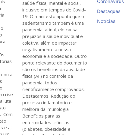
Coronavírus
ais.
saúde física, mental e social,
á
inclusive em tempos de Covid-
Destaques
ia
19. O manifesto aponta que o
Notícias
sedentarismo também é uma
 o
pandemia, afinal, ele causa
o
prejuízos à saúde individual e
ara
coletiva, além de impactar
negativamente a nossa
 Os
economia e a sociedade. Outro
tórias
ponto relevante do documento
são os benefícios da atividade
rnou a
física (AF) no controle da
ss
pandemia, todos
ão
cientificamente comprovados.
a crise
Destacamos: Redução do
a luta
processo inflamatório e
sto
melhora da imunologia;
s. Com
Benefícios para as
tão
enfermidades crônicas
s e a
(diabetes, obesidade e
am um