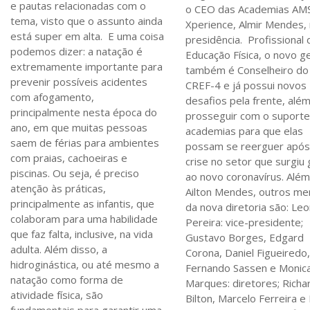
e pautas relacionadas com o
o CEO das Academias AM
tema, visto que o assunto ainda
Xperience, Almir Mendes,
está super em alta. E uma coisa
presidência. Profissional 
podemos dizer: a natação é
Educação Física, o novo g
extremamente importante para
também é Conselheiro do
prevenir possíveis acidentes
CREF-4 e já possui novos
com afogamento,
desafios pela frente, alé
principalmente nesta época do
prosseguir com o suporte
ano, em que muitas pessoas
academias para que elas
saem de férias para ambientes
possam se reerguer após
com praias, cachoeiras e
crise no setor que surgiu
piscinas. Ou seja, é preciso
ao novo coronavírus. Alé
atenção às práticas,
Ailton Mendes, outros m
principalmente as infantis, que
da nova diretoria são: Le
colaboram para uma habilidade
Pereira: vice-presidente;
que faz falta, inclusive, na vida
Gustavo Borges, Edgard
adulta. Além disso, a
Corona, Daniel Figueiredo
hidroginástica, ou até mesmo a
Fernando Sassen e Monic
natação como forma de
Marques: diretores; Richa
atividade física, são
Bilton, Marcelo Ferreira e 