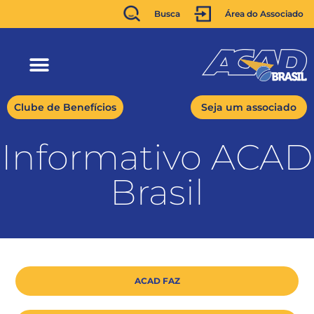
Busca
Área do Associado
Clube de Benefícios
Seja um associado
Informativo ACAD
Brasil
ACAD FAZ