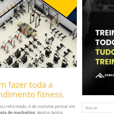
m fazer toda a
ndimento fitness.
 ou reformado, é de costume pensar em
égia de marketing
, dentre tantos