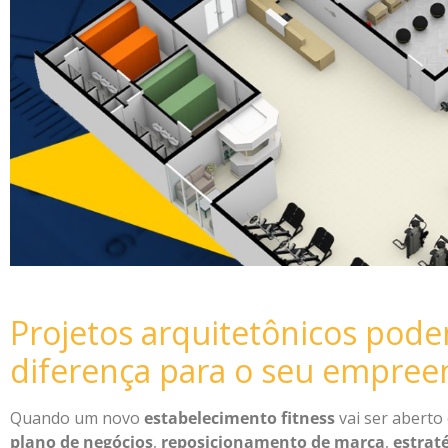
Projetos arquitetônicos pode
diferença para o seu empree
Quando um novo
estabelecimento fitness
vai ser aberto
plano de negócios
,
reposicionamento de marca
,
estrat