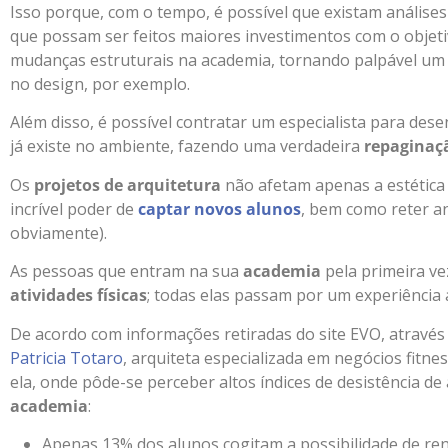
Isso porque, com o tempo, é possível que existam análise
que possam ser feitos maiores investimentos com o objeti
mudanças estruturais na academia, tornando palpável um 
no design, por exemplo.
Além disso, é possível contratar um especialista para des
já existe no ambiente, fazendo uma verdadeira
repaginaçã
Os
projetos de arquitetura
não afetam apenas a estética 
incrível poder de
captar novos alunos
, bem como reter an
obviamente).
As pessoas que entram na sua
academia
pela primeira ve
atividades físicas
; todas elas passam por um experiência 
De acordo com informações retiradas do site EVO, atravé
Patricia Totaro
, arquiteta especializada em negócios fitn
ela, onde pôde-se perceber altos índices de desistência de
academia
:
Apenas 13% dos alunos cogitam a possibilidade de re