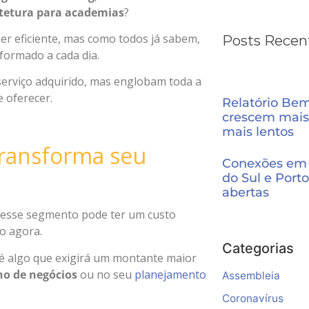
tetura para academias
?
er eficiente, mas como todos já sabem,
Posts Recen
ormado a cada dia.
serviço adquirido, mas englobam toda a
e oferecer.
Relatório Be
crescem mais
mais lentos
transforma seu
Conexões em 
do Sul e Porto
abertas
 desse segmento pode ter um custo
o agora.
Categorias
o é algo que exigirá um montante maior
no de negócios
ou no seu
planejamento
Assembleia
Coronavírus