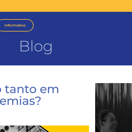
Informativo
Blog
o tanto em
demias?
s