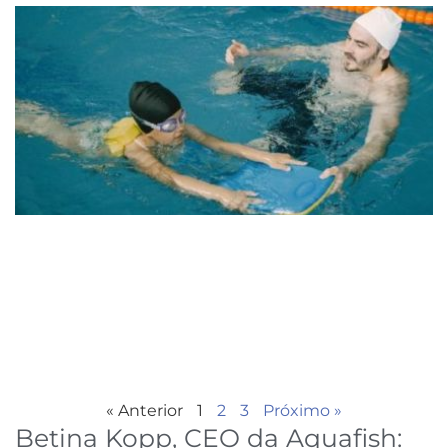
« Anterior
1
2
3
Próximo »
Betina Kopp, CEO da Aquafish: