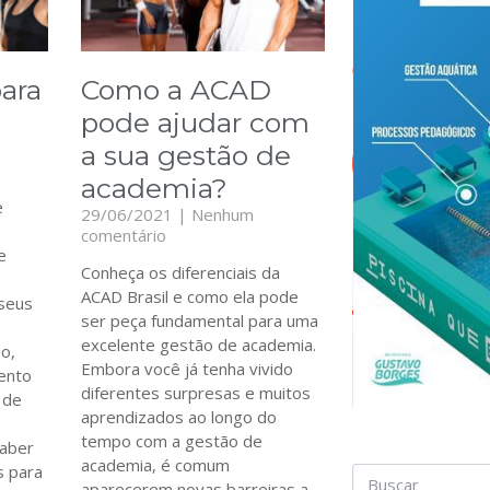
ara
Como a ACAD
pode ajudar com
a sua gestão de
academia?
e
29/06/2021
Nenhum
comentário
e
Conheça os diferenciais da
ACAD Brasil e como ela pode
 seus
ser peça fundamental para uma
excelente gestão de academia.
so,
Embora você já tenha vivido
ento
diferentes surpresas e muitos
 de
aprendizados ao longo do
tempo com a gestão de
saber
academia, é comum
s para
aparecerem novas barreiras a