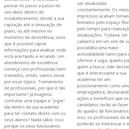
ser atualizadas
pensar no passo a passo do
constantemente. Os meio
seu aluno dentro do
impressos acabam torna
estabelecimento, desde a sua
limitados pelo espaço físi
captação até a renovação de
pelo tempo para realizaç
plano, ou até mesmo no
atualizações. Todavia, te
momento de desistência, visto
cadastro em um site de v
que é possível captar
possibilita uma maior
informações para analisar onde
acessibilidade tanto para
está acertando e errando. Um
oferece a vaga, quanto pa
atendimento de excelência
quem a busca. Vale desta
começa com profissionais bem
que é interessante a sua
treinados, então, vamos iniciar
academia ter um
por esse tópico. Treinamento
posicionamento como um
de profissionais, por que é tão
empregadora, destacand
importante? Já imaginou
ações e benefícios que os
contratar uma equipe e “jogar”
candidatos terão ao fazer
ela dentro da sua academia
do quadro de funcionário
para ter contato direto com os
isso, os profissionais da 
seus alunos? Nada sábio. Isso
poderão se interessar e e
porque os seus funcionários