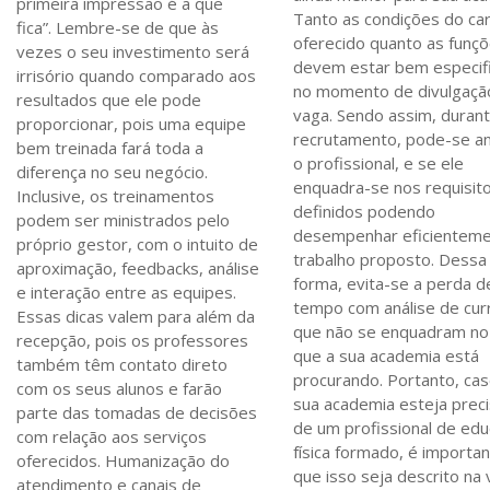
primeira impressão é a que
Tanto as condições do ca
fica”. Lembre-se de que às
oferecido quanto as funçõ
vezes o seu investimento será
devem estar bem especif
irrisório quando comparado aos
no momento de divulgaçã
resultados que ele pode
vaga. Sendo assim, duran
proporcionar, pois uma equipe
recrutamento, pode-se an
bem treinada fará toda a
o profissional, e se ele
diferença no seu negócio.
enquadra-se nos requisit
Inclusive, os treinamentos
definidos podendo
podem ser ministrados pelo
desempenhar eficienteme
próprio gestor, com o intuito de
trabalho proposto. Dessa
aproximação, feedbacks, análise
forma, evita-se a perda d
e interação entre as equipes.
tempo com análise de curr
Essas dicas valem para além da
que não se enquadram no 
recepção, pois os professores
que a sua academia está
também têm contato direto
procurando. Portanto, cas
com os seus alunos e farão
sua academia esteja prec
parte das tomadas de decisões
de um profissional de ed
com relação aos serviços
física formado, é importa
oferecidos. Humanização do
que isso seja descrito na 
atendimento e canais de