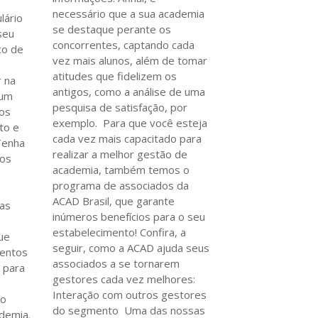
necessário que a sua academia
lário
se destaque perante os
seu
concorrentes, captando cada
co de
vez mais alunos, além de tomar
atitudes que fidelizem os
r na
antigos, como a análise de uma
 um
pesquisa de satisfação, por
os
exemplo. Para que você esteja
to e
cada vez mais capacitado para
Tenha
realizar a melhor gestão de
tos
academia, também temos o
programa de associados da
ACAD Brasil, que garante
 as
inúmeros benefícios para o seu
estabelecimento! Confira, a
que
seguir, como a ACAD ajuda seus
mentos
associados a se tornarem
, para
gestores cada vez melhores:
Interação com outros gestores
ho
do segmento Uma das nossas
ademia.