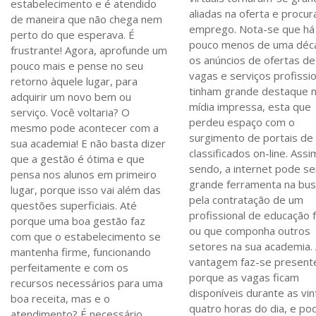
estabelecimento e é atendido
aliadas na oferta e procur
de maneira que não chega nem
emprego. Nota-se que há
perto do que esperava. É
pouco menos de uma déc
frustrante! Agora, aprofunde um
os anúncios de ofertas de
pouco mais e pense no seu
vagas e serviços profissi
retorno àquele lugar, para
tinham grande destaque 
adquirir um novo bem ou
mídia impressa, esta que
serviço. Você voltaria? O
perdeu espaço com o
mesmo pode acontecer com a
surgimento de portais de
sua academia! E não basta dizer
classificados on-line. Assi
que a gestão é ótima e que
sendo, a internet pode s
pensa nos alunos em primeiro
grande ferramenta na bu
lugar, porque isso vai além das
pela contratação de um
questões superficiais. Até
profissional de educação f
porque uma boa gestão faz
ou que componha outros
com que o estabelecimento se
setores na sua academia.
mantenha firme, funcionando
vantagem faz-se present
perfeitamente e com os
porque as vagas ficam
recursos necessários para uma
disponíveis durante as vin
boa receita, mas e o
quatro horas do dia, e p
atendimento? É necessário