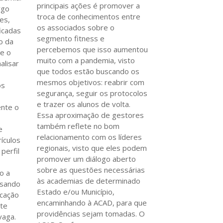
principais ações é promover a
rgo
troca de conhecimentos entre
es,
os associados sobre o
icadas
segmento fitness e
o da
percebemos que isso aumentou
te o
muito com a pandemia, visto
alisar
que todos estão buscando os
mesmos objetivos: reabrir com
os
segurança, seguir os protocolos
e trazer os alunos de volta.
nte o
Essa aproximação de gestores
também reflete no bom
e
relacionamento com os líderes
ículos
regionais, visto que eles podem
perfil
promover um diálogo aberto
sobre as questões necessárias
o a
às academias de determinado
isando
Estado e/ou Município,
ucação
encaminhando à ACAD, para que
nte
providências sejam tomadas. O
vaga.