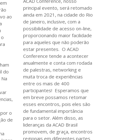
ACAD Conference, nosso
 em
principal evento, será retomado
rão
ainda em 2021, na cidade do Rio
ivo ao
de Janeiro, inclusive, com a
a
possibilidade de acesso on-line,
m
proporcionando maior facilidade
 o
para aqueles que não poderão
ara
estar presentes. O ACAD
Conference tende a acontecer
anualmente e conta com rodada
enham
de palestras, networking e
il do
muita troca de experiências
s Na
entre os mais de 400
participantes! Esperamos que
var
em breve possamos retomar
ncias,
esses encontros, pois eles são
de fundamental importância
mpor o
para o setor. Além disso, as
ção de
lideranças da ACAD Brasil
promovem, de graça, encontros
ma
regionais em diferentes partes