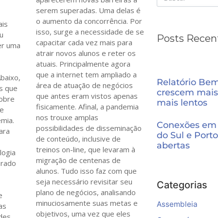
serem superadas. Uma delas é
o aumento da concorrência. Por
ais
isso, surge a necessidade de se
u
Posts Recen
capacitar cada vez mais para
er uma
atrair novos alunos e reter os
atuais. Principalmente agora
que a internet tem ampliado a
baixo,
Relatório Be
área de atuação de negócios
s que
crescem mais
que antes eram vistos apenas
sobre
mais lentos
fisicamente. Afinal, a pandemia
de
nos trouxe amplas
emia.
Conexões em 
possibilidades de disseminação
ara
do Sul e Porto
de conteúdo, inclusive de
abertas
treinos on-line, que levaram à
logia
migração de centenas de
orado
alunos. Tudo isso faz com que
seja necessário revisitar seu
Categorias
plano de negócios, analisando
e
minuciosamente suas metas e
Assembleia
as
objetivos, uma vez que eles
ndes