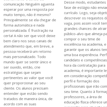
Desse modo, estudantes
comunicação Ninguém aguenta
fase de estágio não envia
esperar por uma resposta por
currículo. Logo, seja objet
muito tempo, não é mesmo?
descrever os requisitos d
Principalmente se ela chegar de
vaga, pois assim você te
forma automática e nada
grandes chances de atrair
personalizada. É frustração na
público-alvo que almeja p
certa! A não ser que você deixe
compor o seu time de
bem claro nos seus canais de
excelência na academia, e
atendimento que, em breve, a
garantir que os alunos t
pessoa receberá um retorno
uma boa experiência. Perf
mais personalizado. Todo
candidato e competência
mundo quer se sentir único e
hora da contratação para
ser ouvido, então, crie
academia, é importante le
estratégias que sejam
em consideração competê
pertinentes ao valor que você
perfil e formação dos
quer proporcionar ao seu
profissionais que irão co
cliente. Os alunos precisam
seu time. Quanto à forma
entender que estão sendo
professores, a área de
tratados de maneira única, de
educação física oferece u
acordo com as suas