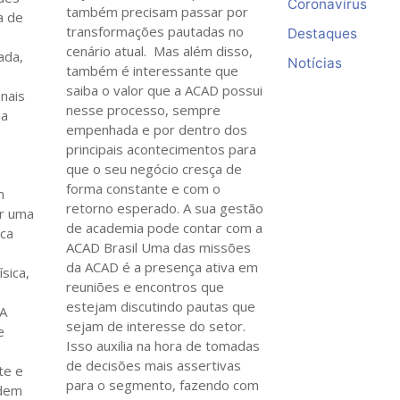
Coronavírus
também precisam passar por
a de
transformações pautadas no
Destaques
cenário atual. Mas além disso,
ada,
Notícias
também é interessante que
saiba o valor que a ACAD possui
onais
nesse processo, sempre
na
empenhada e por dentro dos
principais acontecimentos para
que o seu negócio cresça de
forma constante e com o
m
retorno esperado. A sua gestão
er uma
de academia pode contar com a
sca
ACAD Brasil Uma das missões
da ACAD é a presença ativa em
ísica,
reuniões e encontros que
estejam discutindo pautas que
 A
sejam de interesse do setor.
e
Isso auxilia na hora de tomadas
de decisões mais assertivas
te e
para o segmento, fazendo com
odem