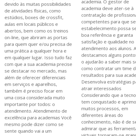
academia. O gestor de
devido às muitas possibilidades
academia deve ater-se à
de atividades físicas, como
contratação de profission
estúdios, boxes de crossfit,
competentes para que se
aulas em locais públicos e
estabelecimento possa s
abertos, bem como os treinos
boa referência e garanta
on-line, que abriram as portas
satisfação e qualidade no
para quem quer e/ou precisa de
atendimento aos alunos. A
uma prática a qualquer hora e
destacamos alguns ponto
em qualquer lugar. Isso tudo faz
o ajudarão a saber mais 
com que a sua academia precise
como contratar um time 
se destacar no mercado, mas
resultados para sua acad
além de oferecer diferenciais
Desenvolva estratégias p
em serviços e aparelhos,
atrair interessados
também é preciso focar em
Considerando que a tecno
uma coisa considerada muito
tem conquistado e aprim
importante por todos: o
muitos processos, em
atendimento. Atendimento de
diferentes áreas do
excelência para academias Você
conhecimento, não é de s
mesmo pode dizer como se
admirar que as ferrament
sente quando vai a um
virtuais tornaram-se gra