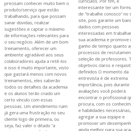
currículos. Por fim, é
precisam conhecer muito bem o
interessante ter um formu
produto/serviço que estão
de “trabalhe conosco” no 
trabalhando, para que possam
site, pois garante um ban
sanar dúvidas, realizar
dados com pessoas
sugestões e captar o máximo
interessadas em trabalha
de informações relevantes para
sua academia e promove
o seu negócio. Além de um bom
ganho de tempo quanto a
treinamento, oferecer um
processos de recrutamen
ambiente agradável aos seus
seleção de professores. 
colaboradores ajuda a retê-los
objetivos claros e requisi
e isso é muito importante, visto
definidos O momento da
que gastará menos com novos
entrevista é de extrema
treinamentos, eles saberão
importância, pois durante
todos os detalhes da academia
avaliações você poderá
e os alunos terão criado um
encontrar o profissional 
certo vínculo com essas
procura, com os conheci
pessoas. Um atendimento ruim
e habilidades necessárias
já gera uma frustração no seu
agregar a sua equipe e
cliente logo de primeira, ou
promover um desempen
seja, faz valer o ditado “a
ainda melhor para sua ac