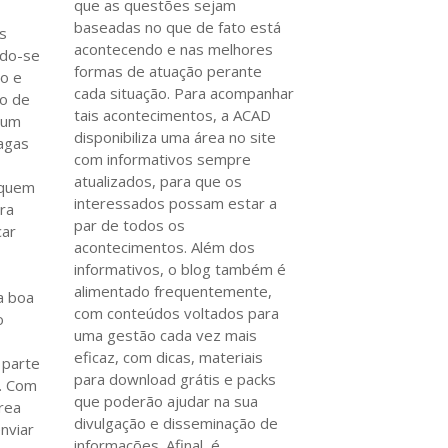
que as questões sejam
baseadas no que de fato está
s
acontecendo e nas melhores
ndo-se
formas de atuação perante
co e
cada situação. Para acompanhar
ão de
tais acontecimentos, a ACAD
r um
disponibiliza uma área no site
agas
com informativos sempre
atualizados, para que os
 quem
interessados possam estar a
ra
par de todos os
car
acontecimentos. Além dos
informativos, o blog também é
alimentado frequentemente,
a boa
com conteúdos voltados para
o
uma gestão cada vez mais
eficaz, com dicas, materiais
 parte
para download grátis e packs
s. Com
que poderão ajudar na sua
área
divulgação e disseminação de
nviar
informações. Afinal, é